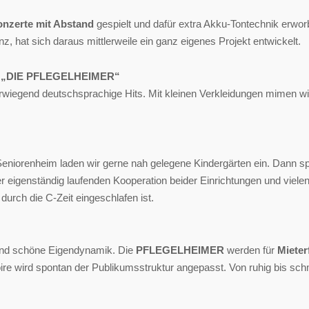
nzerte mit Abstand
gespielt und dafür extra Akku-Tontechnik erwor
, hat sich daraus mittlerweile ein ganz eigenes Projekt entwickelt.
: „DIE PFLEGELHEIMER“
orwiegend deutschsprachige Hits. Mit kleinen Verkleidungen mimen wir
iorenheim laden wir gerne nah gelegene Kindergärten ein. Dann spiel
ner eigenständig laufenden Kooperation beider Einrichtungen und vie
durch die C-Zeit eingeschlafen ist.
 und schöne Eigendynamik. Die
PFLEGELHEIMER
werden für
Mieter
re wird spontan der Publikumsstruktur angepasst. Von ruhig bis sch