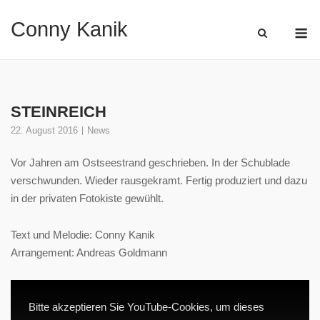
Skip
Conny Kanik
M
to
content
STEINREICH
22. August 2016
News
Vor Jahren am Ostseestrand geschrieben. In der Schublade
verschwunden. Wieder rausgekramt. Fertig produziert und dazu
in der privaten Fotokiste gewühlt.
Text und Melodie: Conny Kanik
Arrangement: Andreas Goldmann
Bitte akzeptieren Sie YouTube-Cookies, um dieses